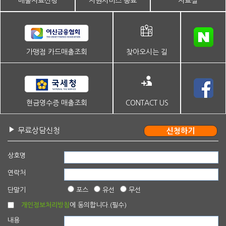
매출자료신청
지원서비스 종료
자료실
가맹점 카드매출조회
찾아오시는 길
현금영수증 매출조회
CONTACT US
무료상담신청
상호명
연락처
단말기
포스
유선
무선
개인정보처리방침
에 동의합니다.(필수)
내용